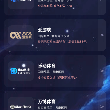
«
1
2
»
Contact us
我们能帮助您实现什么？
有兴趣了解更多关于尚固服务和信息吗？
可以与我们的团队成员取得联系。
现在联系我们